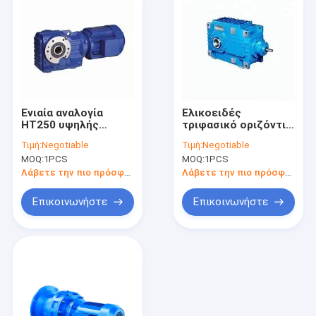
Ενιαία αναλογία
Ελικοειδές
HT250 υψηλής
τριφασικό οριζόντιο
ταχύτητας σκηνικών
αργίλιο χυτοσιδήρου
Τιμή:
Negotiable
Τιμή:
Negotiable
κυκλοειδής μειωτών
κιβωτίων ταχυτήτων
MOQ:
1PCS
MOQ:
1PCS
Λάβετε την πιο πρόσφατη τιμή
Λάβετε την πιο πρόσφατη τιμή
Επικοινωνήστε
Επικοινωνήστε
Σπίτι
προϊόντα
Σχετικά με εμάς