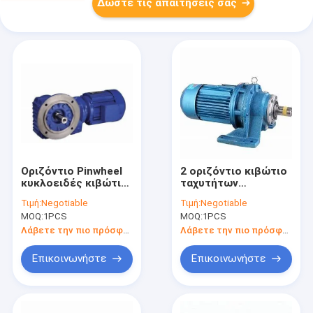
Δώστε τις απαιτήσεις σας
Οριζόντιο Pinwheel
2 οριζόντιο κιβώτιο
κυκλοειδές κιβώτιο
ταχυτήτων
ταχυτήτων XW XWD
ταχύτητας με
Τιμή:
Negotiable
Τιμή:
Negotiable
με τους διπλούς
αντίστροφο
MOQ:
1PCS
MOQ:
1PCS
άξονες παραγωγής
τριφασικό
για τη εξορυκτική
Λάβετε την πιο πρόσφατη τιμή
Λάβετε την πιο πρόσφατη τιμή
βιομηχανία
Επικοινωνήστε
Επικοινωνήστε