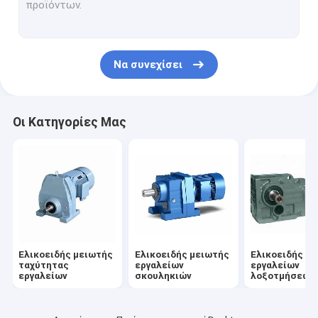
Οριζόντιο κιβώτιο ταχυτήτων
Ράφι εργαλείων σκουληκιών
Να συνεχίσει
Μειωτής εργαλείων ηλεκτρικών κινητήρων
Άκαμπτος μειωτής εργαλείων πλευρών δοντιών
Οι Κατηγορίες Μας
Ελικοειδής μειωτής
Ελικοειδής μειωτής
Ελικοειδής μ
ταχύτητας
εργαλείων
εργαλείων
εργαλείων
σκουληκιών
λοξοτμήσεων