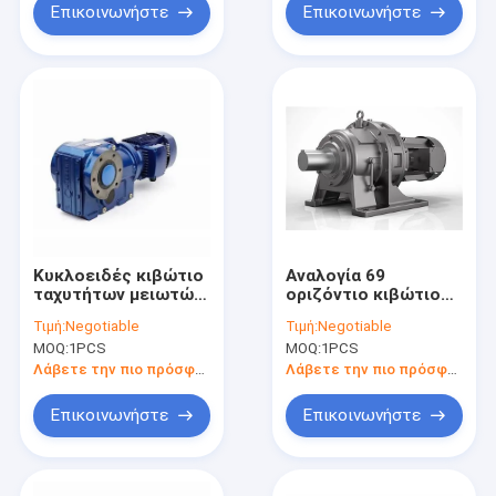
Επικοινωνήστε
Επικοινωνήστε
Κυκλοειδές κιβώτιο
Αναλογία 69
ταχυτήτων μειωτών
οριζόντιο κιβώτιο
σειράς Ρ 3,2
ταχυτήτων HT250
Τιμή:
Negotiable
Τιμή:
Negotiable
18000N.M
1400rpm Bwd3 XWD1
MOQ:
1PCS
MOQ:
1PCS
Λάβετε την πιο πρόσφατη τιμή
Λάβετε την πιο πρόσφατη τιμή
Επικοινωνήστε
Επικοινωνήστε