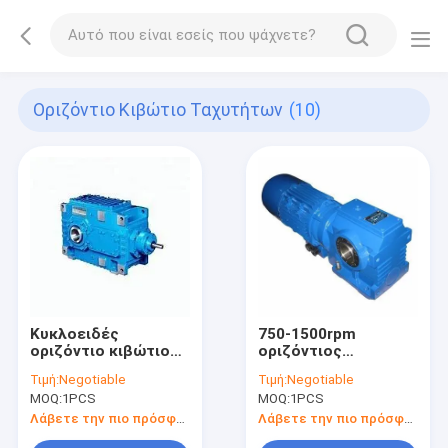
Οριζόντιο Κιβώτιο Ταχυτήτων
(10)
Κυκλοειδές
750-1500rpm
οριζόντιο κιβώτιο
οριζόντιος
ταχυτήτων
κυκλοειδής
Τιμή:
Negotiable
Τιμή:
Negotiable
παράλληλος κοίλος
MOQ:
1PCS
MOQ:
1PCS
άξονας κιβωτίων
ταχυτήτων
Λάβετε την πιο πρόσφατη τιμή
Λάβετε την πιο πρόσφατη τιμή