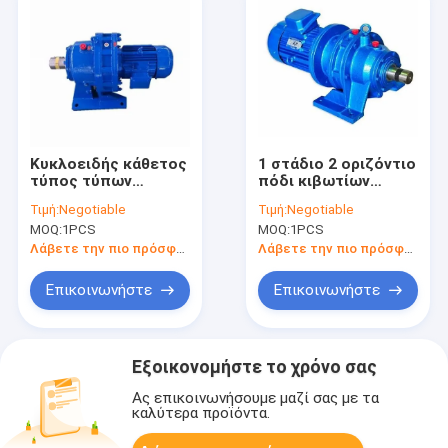
Κυκλοειδής κάθετος
1 στάδιο 2 οριζόντιο
τύπος τύπων
πόδι κιβωτίων
μειωτών οριζόντιος
ταχυτήτων μηχανών
Τιμή:
Negotiable
Τιμή:
Negotiable
σκηνικού
MOQ:
1PCS
MOQ:
1PCS
εναλλασσόμενου
ρεύματος που
Λάβετε την πιο πρόσφατη τιμή
Λάβετε την πιο πρόσφατη τιμή
τοποθετείται
Επικοινωνήστε
Επικοινωνήστε
Εξοικονομήστε το χρόνο σας
Ας επικοινωνήσουμε μαζί σας με τα
καλύτερα προϊόντα.