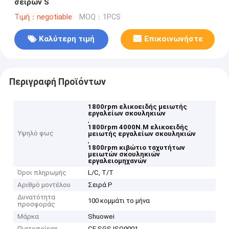
σειρών S
Τιμή：negotiable
MOQ：1PCS
Καλύτερη τιμή
Επικοινωνήστε
Περιγραφή Προϊόντων
1800rpm ελικοειδής μειωτής
εργαλείων σκουληκιών
,
1800rpm 4000N.M ελικοειδής
Υψηλό φως
μειωτής εργαλείων σκουληκιών
,
1800rpm κιβώτιο ταχυτήτων
μειωτών σκουληκιών
εργαλειομηχανών
Όροι πληρωμής
L/C, T/T
Αριθμό μοντέλου
Σειρά Ρ
Δυνατότητα
100 κομμάτι το μήνα
προσφοράς
Μάρκα
Shuowei
Πιστοποίηση
CE SGS ISO9001