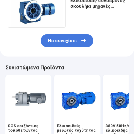
Ελικοειδείς συνδεμένες
σκουλήκι μηχανές
4000N.M σειρών S
Να συνεχίσει
Συνιστώμενα Προϊόντα
SGS οριζόντιος
Ελικοειδείς
380V 50Hz/60
τοποθετώντας
μειωτές ταχύτητας
ελικοειδής