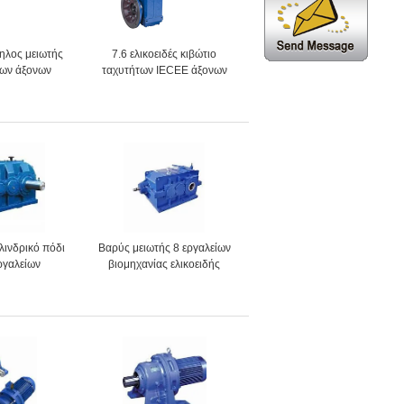
ηλος μειωτής
7.6 ελικοειδές κιβώτιο
ίων άξονων
ταχυτήτων IECEE άξονων
 σε 200KW
938rpm στο παράλληλο
υλινδρικό πόδι
Βαρύς μειωτής 8 εργαλείων
ργαλείων
βιομηχανίας ελικοειδής
 διπλό άξονα
ομοαξονικός σε 188rpm
ωγής