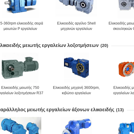
.5-360rpm ελικοειδής σειρά
Ελικοειδές αργίλιο Shell
Ελικοειδής μει
μειωτών Ρ εργαλείων
μηχανών εργαλείων
σκουληκιών 
σκουληκιών με τη μηχανή
σκουληκιών 0.25KW 0.37KW
2000
λικοειδής μειωτής εργαλείων λοξοτμήσεων
(20)
Ελικοειδής μειωτής 750
Ελικοειδής μηχανή 3600rpm,
Ελικοειδής 
ργαλείων λοξοτμήσεων R37
κιβώτιο εργαλείων
εργαλείων λ
2HP σε 3000rpm
λοξοτμήσεων σειράς BKM
επιφάνειας 
μείωσης εργαλείων
3000
αράλληλος μειωτής εργαλείων άξονων ελικοειδής
ηλεκτρικών κινητήρων HT250
(13)