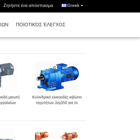
Ζητήστε ένα απόσπασμα
Greek
ΊΩΝ
ΠΟΙΟΤΙΚΌΣ ΈΛΕΓΧΟΣ
οειδή μειωτή
Κυλινδρικό ελικοειδές κιβώτιο
εργαλείων
ταχυτήτων Jzq350 για το
m για το
μεταφορέα τροφοδοτών
ύργο γρήγορου
ατος