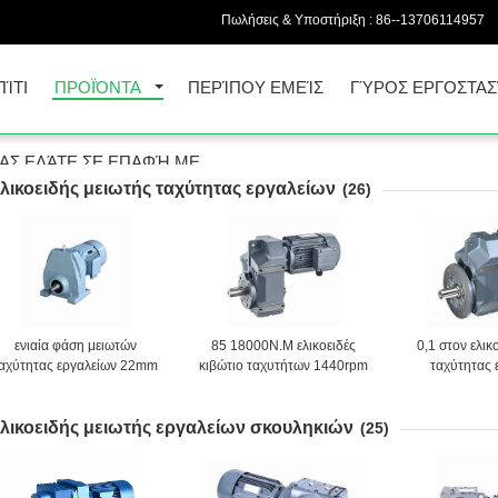
Πωλήσεις & Υποστήριξη :
86--13706114957
ΠΊΤΙ
ΠΡΟΪΌΝΤΑ
ΠΕΡΊΠΟΥ ΕΜΕΊΣ
ΓΎΡΟΣ ΕΡΓΟΣΤΑΣ
ΑΣ ΕΛΆΤΕ ΣΕ ΕΠΑΦΉ ΜΕ
λικοειδής μειωτής ταχύτητας εργαλείων
(26)
ενιαία φάση μειωτών
85 18000N.M ελικοειδές
0,1 στον ελικ
αχύτητας εργαλείων 22mm
κιβώτιο ταχυτήτων 1440rpm
ταχύτητας 
200W ελικοειδής με τον
0.18KW 0.25KW σκουληκιών
436.36rp
ελεγκτή ταχύτητας οδηγών
δροσίζοντας π
λικοειδής μειωτής εργαλείων σκουληκιών
παγώμ
(25)