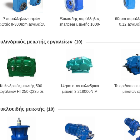
Ρ παραλλήλων σειρών
Ελικοειδής παράλληλος
60rpm παράλλ
ειωτής 8-300rpm εργαλείων
shaftgear μειωτής 1000-
0,12 εργαλε
άξονων ελικοειδής
1500rpm 300N.M
ελικοειδής
υλινδρικός μειωτής εργαλείων
(10)
Κυλινδρικός μειωτής 500
14rpm στον κυλινδρικό
Το οριζόντιο κ
εργαλείων HT250 Q235 σε
μειωτή 3.218000N.M
μειωτών ε
1500rpm
ταχύτητας 280rpm
τοποθέτησε το
εισαγ
υκλοειδής μειωτής
(10)