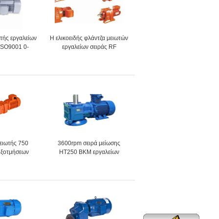
ωτής εργαλείων
Η ελικοειδής φλάντζα μειωτών
ISO9001 0-
εργαλείων σειράς RF
rpm
τοποθέτησε οριζόντιο 0.37KW
μειωτής 750
3600rpm σειρά μείωσης
οξοτμήσεων
HT250 BKM εργαλείων
δοντιών σε
ηλεκτρικών κινητήρων
rpm