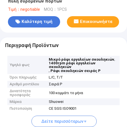
πύλη συρόμενων πορτών
Τιμή：negotiable
MOQ：1PCS
Καλύτερη τιμή
Επικοινωνήστε
Περιγραφή Προϊόντων
,
Μικρό ράφι εργαλείων σκουληκιών
1400rpm ράφι εργαλείων
Υψηλό φως
σκουληκιών
,
Ράφι σκουληκιών σειράς Ρ
Όροι πληρωμής
L/C, T/T
Αριθμό μοντέλου
Σειρά Ρ
Δυνατότητα
100 κομμάτι το μήνα
προσφοράς
Μάρκα
Shuowei
Πιστοποίηση
CE SGS ISO9001
Δείτε περισσότερων