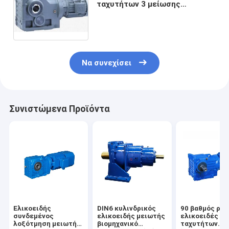
ταχυτήτων 3 μείωσης
σκηνικών λοξοτμήσεων
σκηνική Ρ σειρά
Να συνεχίσει
Συνιστώμενα Προϊόντα
Ελικοειδής
DIN6 κυλινδρικός
90 βαθμός ράβ
συνδεμένος
ελικοειδής μειωτής
ελικοειδές κι
λοξότμηση μειωτής
βιομηχανικό
ταχυτήτων