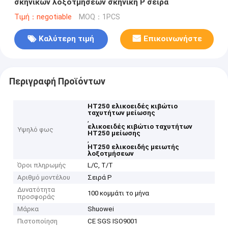
σκηνικών λοξοτμήσεων σκηνική Ρ σειρά
Τιμή：negotiable
MOQ：1PCS
Καλύτερη τιμή
Επικοινωνήστε
Περιγραφή Προϊόντων
HT250 ελικοειδές κιβώτιο
ταχυτήτων μείωσης
,
ελικοειδές κιβώτιο ταχυτήτων
Υψηλό φως
HT250 μείωσης
,
HT250 ελικοειδής μειωτής
λοξοτμήσεων
Όροι πληρωμής
L/C, T/T
Αριθμό μοντέλου
Σειρά Ρ
Δυνατότητα
100 κομμάτι το μήνα
προσφοράς
Μάρκα
Shuowei
Πιστοποίηση
CE SGS ISO9001