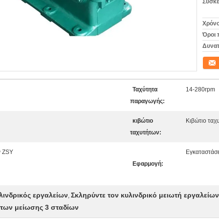
Συσκε
Χρόνο
Όροι 
Δυνατ
Επικο
Ταχύτητα
14-280rpm
παραγωγής:
κιβώτιο
Κιβώτιο ταχ
ταχυτήτων:
ν ZSY
Εγκαταστάσε
Εφαρμογή:
λινδρικός εργαλείων
Σκληρύντε τον κυλινδρικό μειωτή εργαλείων
,
ήτων μείωσης 3 σταδίων