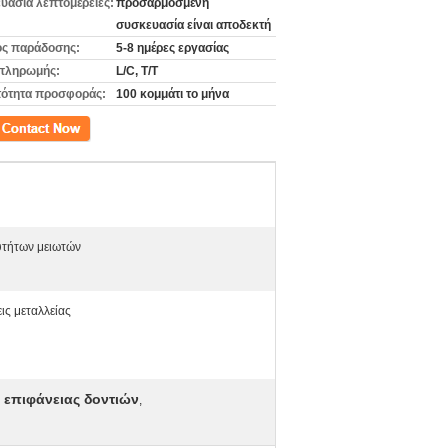
υασία λεπτομέρειες:
προσαρμοσμένη
συσκευασία είναι αποδεκτή
ς παράδοσης:
5-8 ημέρες εργασίας
πληρωμής:
L/C, T/T
ότητα προσφοράς:
100 κομμάτι το μήνα
ινωνία
υτήτων μειωτών
ις μεταλλείας
 επιφάνειας δοντιών
,