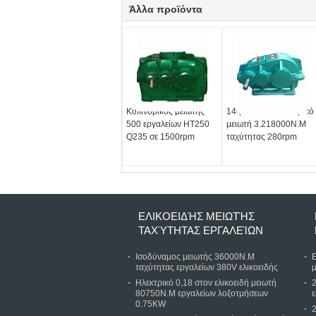
Άλλα προϊόντα
Κυλινδρικός μειωτής
14rpm στον κυλινδρικό
500 εργαλείων HT250
μειωτή 3.218000N.M
Q235 σε 1500rpm
ταχύτητας 280rpm
ΕΛΙΚΟΕΙΔΉΣ ΜΕΙΩΤΉΣ
ΤΑΧΎΤΗΤΑΣ ΕΡΓΑΛΕΊΩΝ
Ισοδύναμος μειωτής 36000N.M
Ε
ταχύτητας εργαλείων 380V ελικοειδής
Ηλεκτρικό 0,18 στον ελικοειδή μειωτή
2
80750N.M εργαλείων λοξοτμήσεων
ε
0.75KW
2