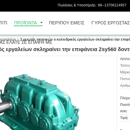
Πωλήσεις & Υποστήριξη :
86--13706114957
ΠΊΤΙ
ΠΡΟΪΌΝΤΑ
ΠΕΡΊΠΟΥ ΕΜΕΊΣ
ΓΎΡΟΣ ΕΡΓΟΣΤΑΣ
 εργαλείων
3 μειωτής σκηνικών ο κυλινδρικός εργαλείων σκληραίνει την επιφά
ΑΣ ΕΛΆΤΕ ΣΕ ΕΠΑΦΉ ΜΕ
ός εργαλείων σκληραίνει την επιφάνεια Zsy560 δοντ
Λεπτο
Τόπος
Μάρκα
Πιστο
Αριθμ
Πληρω
Ποσότ
min:
Τιμή: