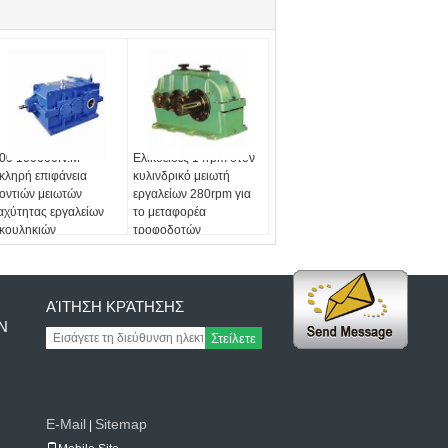
00 100000N.M
Ελικοειδές 14rpm στον
κληρή επιφάνεια
κυλινδρικό μειωτή
οντιών μειωτών
εργαλείων 280rpm για
αχύτητας εργαλείων
το μεταφορέα
κουληκιών
τροφοδοτών
ΑΊΤΗΣΗ ΚΡΆΤΗΣΗΣ
Ν
Στείλετε
E-Mail
Sitemap
|