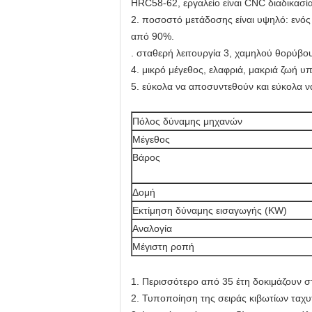
HRC58-62, εργαλείο είναι CNC διαδικασία
2. ποσοστό μετάδοσης είναι υψηλό: ενός 
από 90%.
. σταθερή λειτουργία 3, χαμηλού θορύβο
4. μικρό μέγεθος, ελαφριά, μακριά ζωή 
5. εύκολα να αποσυντεθούν και εύκολα 
Πόλος δύναμης μηχανών
Μέγεθος
Βάρος
Δομή
Εκτίμηση δύναμης εισαγωγής (KW)
Αναλογία
Μέγιστη ροπή
1.
Περισσότερο από 35 έτη δοκιμάζουν στ
2. Τυποποίηση της σειράς κιβωτίων ταχ