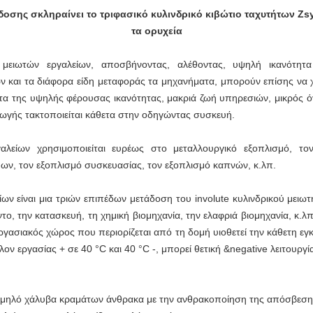
οσης σκληραίνει το τριφασικό κυλινδρικό κιβώτιο ταχυτήτων Zs
τα ορυχεία
 μειωτών εργαλείων, αποσβήνοντας, αλέθοντας, υψηλή ικανότη
ν και τα διάφορα είδη μεταφοράς τα μηχανήματα, μπορούν επίσης να
τα της υψηλής φέρουσας ικανότητας, μακριά ζωή υπηρεσιών, μικρός ό
γωγής τακτοποιείται κάθετα στην οδηγώντας συσκευή.
αλείων χρησιμοποιείται ευρέως στο μεταλλουργικό εξοπλισμό, τον
ων, τον εξοπλισμό συσκευασίας, τον εξοπλισμό καπνών, κ.λπ.
ίων είναι μια τριών επιπέδων μετάδοση του involute κυλινδρικού μειωτ
ντο, την κατασκευή, τη χημική βιομηχανία, την ελαφριά βιομηχανία, κ.
 εργασιακός χώρος που περιορίζεται από τη δομή υιοθετεί την κάθετη 
ν εργασίας + σε 40 °C και 40 °C -, μπορεί θετική &negative λειτουργί
 χαμηλό χάλυβα κραμάτων άνθρακα με την ανθρακοποίηση της απόσβεση