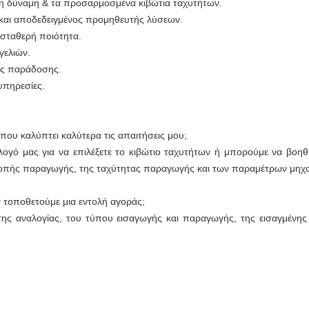
άλη δύναμη & τα προσαρμοσμένα κιβώτια ταχυτήτων.
 και αποδεδειγμένος προμηθευτής λύσεων.
, σταθερή ποιότητα.
γελιών.
ος παράδοσης.
υπηρεσίες.
ου καλύπτει καλύτερα τις απαιτήσεις μου;
λογό μας για να επιλέξετε το κιβώτιο ταχυτήτων ή μπορούμε να βοηθ
ροπής παραγωγής, της ταχύτητας παραγωγής και των παραμέτρων μηχα
 τοποθετούμε μια εντολή αγοράς;
της αναλογίας, του τύπου εισαγωγής και παραγωγής, της εισαγμένης