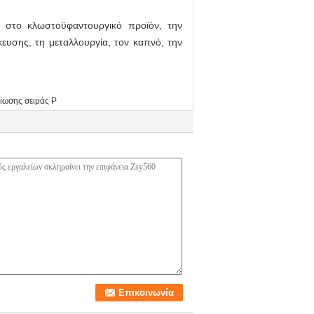
ό στο κλωστοϋφαντουργικό προϊόν, την
ευσης, τη μεταλλουργία, τον καπνό, την
είωσης σειράς Ρ