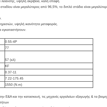
 λείανσης, υψηλή ακρίβεια, καλή επαφή.
σταδίου είναι μεγαλύτερος από 96,5%, το διπλό στάδιο είναι μεγαλύτε
υ.
υπηρεσιών, υψηλή ικανότητα μεταφοράς.
να εγκαταστήσουν.
0.55-4P
77
57 (κλ)
KF
0.37-11
7.22-175.45
1550 (N.m)
ην Ε&Α και την κατασκευή, τις μηχανές εργαλείων εξαγωγής & τα βιομη
υτήτων