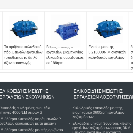
Το οριζόντιο κυλινδρικό
Βαρύς μειωτής 8
Ενιαίος μειωτής
8
πόδι μειωτών εργαλείων
εργαλείων βιομηχανίας
3.218000N.M σκηνικών
σ
τοποθέτησε το διπλό
ελικοειδής ομοαξονικός
κυλινδρικός εργαλείων
δ
άξονα εισαγωγής
σε 188rpm
τ
σ
ΕΛΙΚΟΕΙΔΉΣ ΜΕΙΩΤΉΣ
ΕΛΙΚΟΕΙΔΉΣ ΜΕΙΩΤΉΣ
ΕΡΓΑΛΕΊΩΝ ΣΚΟΥΛΗΚΙΏΝ
ΕΡΓΑΛΕΊΩΝ ΛΟΞΟΤΜΉΣΕΩ
λικοειδείς συνδεμένες σκουλήκι
Κυλινδρικός ελικοειδής μειωτής
μηχανές 4000N.M σειρών S
βιομηχανικό 3600rpm εργαλείων
λοξοτμήσεων
.5-360rpm ελικοειδής σειρά μειωτών Ρ
ργαλείων σκουληκιών με τη μηχανή
Ελικοειδής μηχανή 3600rpm, κιβώτιο
εργαλείων λοξοτμήσεων σειράς BKM
.5-360rpm ελικοειδής μειωτής οριζόντιο
μείωσης εργαλείων ηλεκτρικών