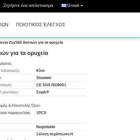
Ζητήστε ένα απόσπασμα
Greek
ΊΩΝ
ΠΟΙΟΤΙΚΌΣ ΈΛΕΓΧΟΣ
νεια Zsy560 δοντιών για τα ορυχεία
ιών για τα ορυχεία
μέρειες:
 καταγωγής:
Κίνα
:
Shuowei
ποίηση:
CE SGS ISO9001
ό μοντέλου:
Σειρά Ρ
μής & Αποστολής Όροι:
ητα παραγγελίας
1PCS
Negotiable
Ξύλινη περίπτωση Η